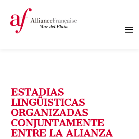
Skip
ALIANZA
to
FRANCESA
content
MDP
ESTADIAS
LINGÜISTICAS
ORGANIZADAS
CONJUNTAMENTE
ENTRE LA ALIANZA