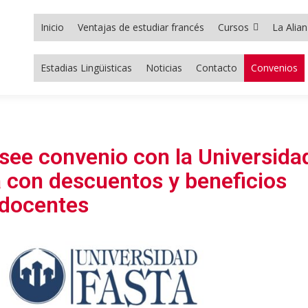
ZA
Inicio
Ventajas de estudiar francés
Cursos
La Alia
ESA
Estadias Lingüisticas
Noticias
Contacto
Convenios
see convenio con la Universida
 con descuentos y beneficios
 docentes