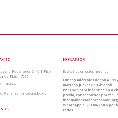
ACTO
HORARIOS
iagonal Pueyrredon 3145 1º Piso
Escribinos en estos horarios.
ar del Plata - 7600
Lunes y miércoles de 15h a 19h 
223 3046990
martes y jueves de 17h a 19h
Por toda otra información o ci
nfo@alianzafrancesamdp.org
previa, contactarnos por mail 
info@alianzafrancesamdp.org
WhatsApp al 2233046990 o por l
INOS
redes