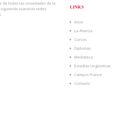
e de todas las novedades de la
LINKS
 siguiendo nuestras redes
s
Inicio
book
La Alianza
agram
Cursos
Diplomas
Mediateca
Estadias Lingüisticas
Campus France
Contacto